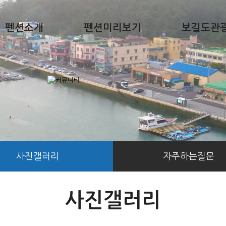
펜션소개
펜션미리보기
보길도관
사진갤러리
자주하는질문
사진갤러리